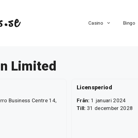
Casino
Bingo
n Limited
Licensperiod
erro Business Centre 14,
Från:
1 januari 2024
Till:
31 december 2028