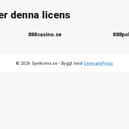
r denna licens
888casino.se
888po
© 2026 Spellicens.se
• Byggt med
GeneratePress