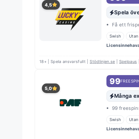
4,5
Spela öve
Få ett frisp
Swish
Utan
Licensinnehav
18+ | Spela ansvarsfullt |
Stödlinjen.se
|
Spelpaus
|
99
FREESPI
5,0
Många exk
99 freespin
Swish
Utan
Licensinnehav