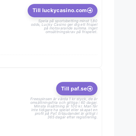
Till luckycasino.com
Spela på sportsbetting minst 1,80
odds, Lucky Casino ger dig ett frispel
på motsvarande summa. Inget
omsättningskrav på frispelet.
Till paf.se
Freespinsen är värda 1 kr styck, de är
omsättningsfria och giltiga i 60 dagar.
Minsta insättning är 100 kr. Man får
inte tidigare ha spelat eller skapat en
profil på Paf. Erbjudandet är giltigt i
365 dagar efter registrering.