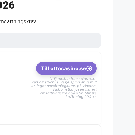
026
omsättningskrav.
Till ottocasino.se
Välj mellan free spins eller
välkomstbonus. Varje spinn är värd 2
kr, inget omsättningskrav på vinsten.
Välkomstbonusen har ett
omsättningskrav på 35x. Minsta
insättning 200 kr.