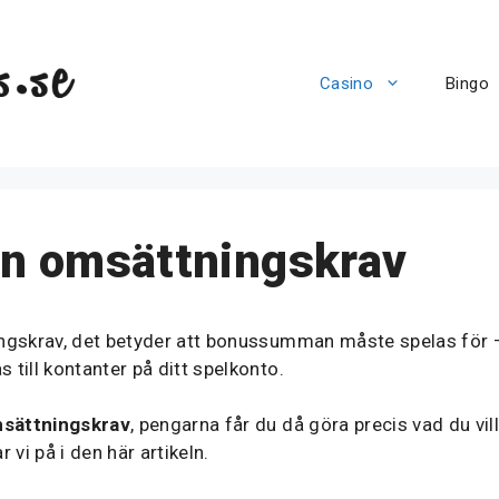
Casino
Bingo
an omsättningskrav
ingskrav, det betyder att bonussumman måste spelas för 
till kontanter på ditt spelkonto.
msättningskrav
, pengarna får du då göra precis vad du vi
 vi på i den här artikeln.