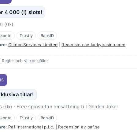
r 4 000 (!) slots!
el (0x)
 konto
Trustly
BankID
are:
Glitnor Services Limited
|
Recension av luckycasino.com
 Regler och villkor gäller
NS
lusiva titlar!
s (0x) · Free spins utan omsättning till Golden Joker
 konto
Trustly
BankID
are:
Paf International p.l.c.
|
Recension av paf.se