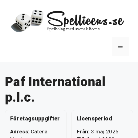
Hoppa
till
innehåll
Meny
Paf International
p.l.c.
Företagsuppgifter
Licensperiod
Adress:
Catena
Från:
3 maj 2025