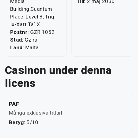
Media
Till:
2 maj 2030
Building,Cuantum
Place, Level 3, Triq
Ix-Xatt Ta´ X
Postnr:
GZR 1052
Stad:
Gzira
Land:
Malta
Casinon under denna
licens
PAF
Många exklusiva titlar!
Betyg:
5/10