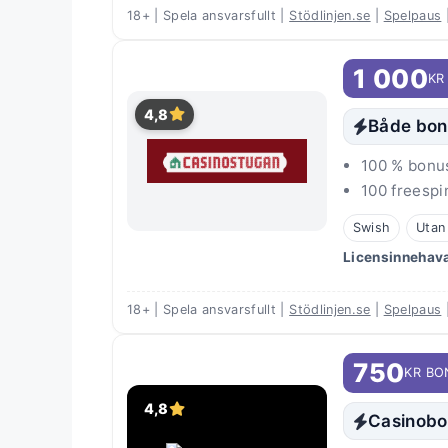
18+ | Spela ansvarsfullt |
Stödlinjen.se
|
Spelpaus
|
1 000
KR
4,8
Både bon
100 % bonus
100 freespi
Swish
Utan
Licensinnehav
18+ | Spela ansvarsfullt |
Stödlinjen.se
|
Spelpaus
|
750
KR BO
4,8
Casinobo