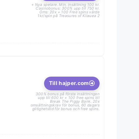
+ Nya spelare. Min. insättning 100 kr.
Casinobonus: 300% upp till 750 kr.
Oms: 20x + 100 Free spins värde
1kr/spin på Treasures of Kilauea 2
Till hajper.com
300% bonus på första insättningen
upp till 600 kr + 100 free spins till
Break The Piggy Bank. 20x
omsättningskrav för bonus, 60 dagars
giltighetstid för bonus och free spins.