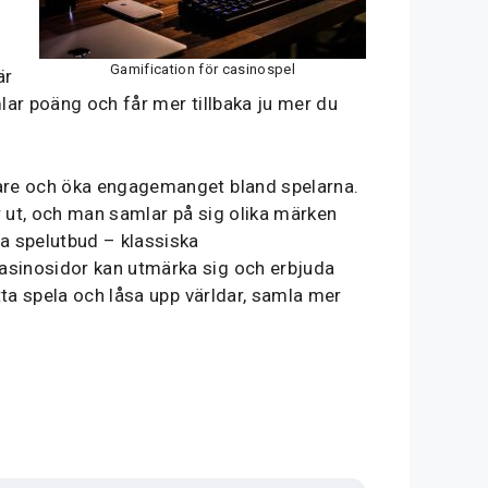
Gamification för casinospel
är
lar poäng och får mer tillbaka ju mer du
igare och öka engagemanget bland spelarna.
r ut, och man samlar på sig olika märken
a spelutbud – klassiska
casinosidor kan utmärka sig och erbjuda
tta spela och låsa upp världar, samla mer