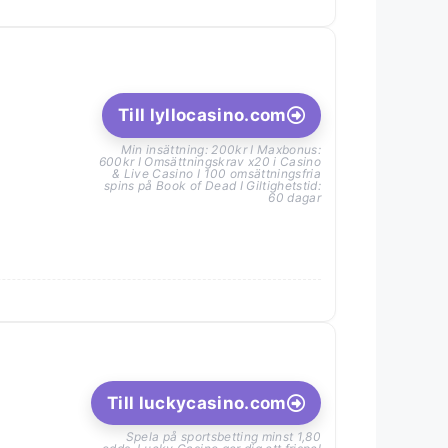
Till lyllocasino.com
Min insättning: 200kr I Maxbonus:
600kr I Omsättningskrav x20 i Casino
& Live Casino I 100 omsättningsfria
spins på Book of Dead I Giltighetstid:
60 dagar
Till luckycasino.com
Spela på sportsbetting minst 1,80