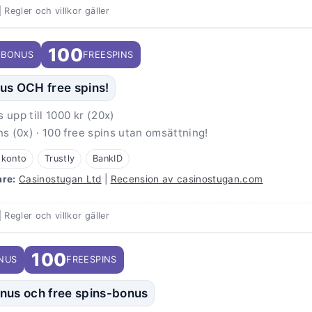
 Regler och villkor gäller
100
 BONUS
FREESPINS
us OCH free spins!
 upp till 1000 kr (20x)
ns (0x) · 100 free spins utan omsättning!
 konto
Trustly
BankID
are:
Casinostugan Ltd
|
Recension av casinostugan.com
 Regler och villkor gäller
100
NUS
FREESPINS
nus och free spins-bonus