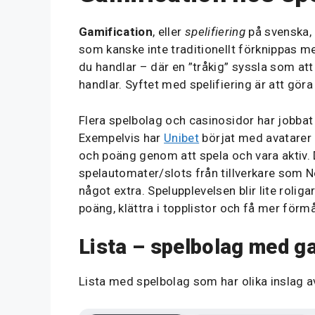
Gamification
, eller
spelifiering
på svenska, 
som kanske inte traditionellt förknippas me
du handlar – där en ”tråkig” syssla som att
handlar. Syftet med spelifiering är att gör
Flera spelbolag och casinosidor har jobba
Exempelvis har
Unibet
börjat med avatarer 
och poäng genom att spela och vara aktiv.
spelautomater/slots från tillverkare som 
något extra. Spelupplevelsen blir lite roli
poäng, klättra i topplistor och få mer förm
Lista – spelbolag med ga
Lista med spelbolag som har olika inslag a