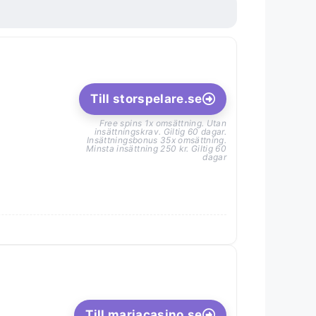
Till storspelare.se
Free spins 1x omsättning. Utan
insättningskrav. Giltig 60 dagar.
Insättningsbonus 35x omsättning.
Minsta insättning 250 kr. Giltig 60
dagar
Till mariacasino.se