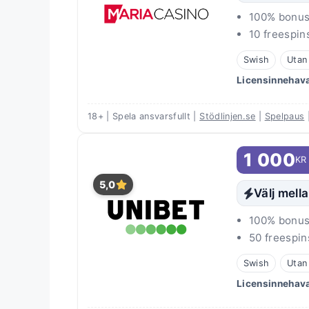
100% bonus 
10 freespins
Swish
Utan
Licensinnehav
18+ | Spela ansvarsfullt |
Stödlinjen.se
|
Spelpaus
|
1 000
KR
5,0
Välj mell
100% bonus 
50 freespins
Swish
Utan
Licensinnehav