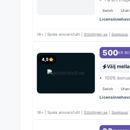
Swish
Utan
Licensinnehav
18+ | Spela ansvarsfullt |
Stödlinjen.se
|
Spelpaus
|
500
KR B
4,5
Välj mell
100% bonus 
Swish
Utan
Licensinnehav
18+ | Spela ansvarsfullt |
Stödlinjen.se
|
Spelpaus
|