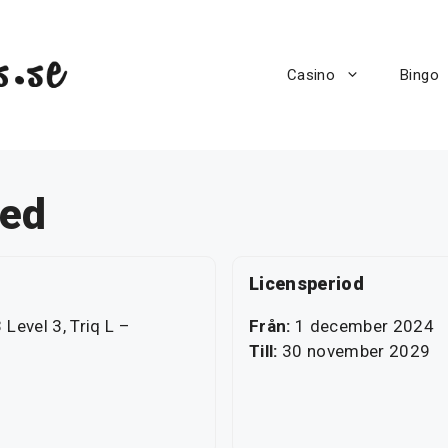
Casino
Bingo
ted
Licensperiod
Level 3, Triq L –
Från:
1 december 2024
Till:
30 november 2029