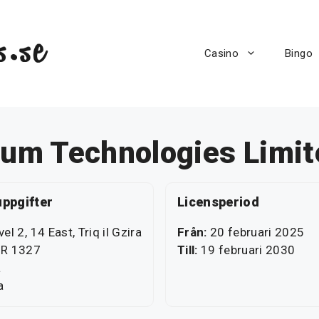
Casino
Bingo
ium Technologies Limit
ppgifter
Licensperiod
el 2, 14 East, Triq il Gzira
Från:
20 februari 2025
R 1327
Till:
19 februari 2030
a
a