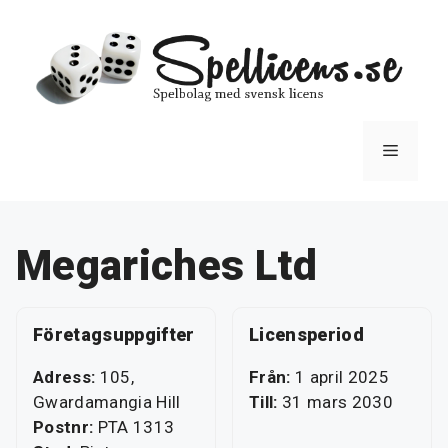
Hoppa
till
innehåll
Meny
Megariches Ltd
Företagsuppgifter
Licensperiod
Adress:
105,
Från:
1 april 2025
Gwardamangia Hill
Till:
31 mars 2030
Postnr:
PTA 1313