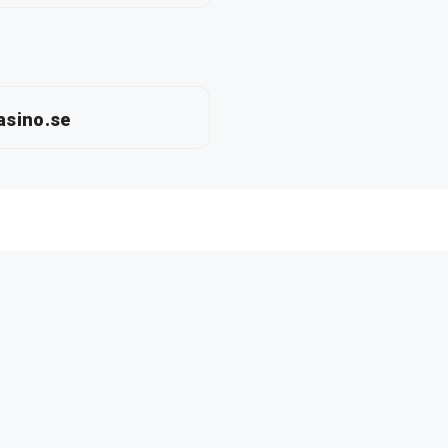
asino.se