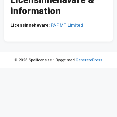
Licensinnehavare &
information
Licensinnehavare:
PAF MT Limited
© 2026 Spellicens.se
• Byggt med
GeneratePress