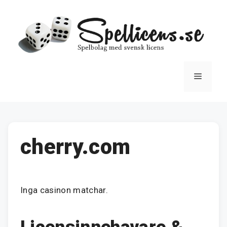
Hoppa
till
innehåll
Meny
cherry.com
Inga casinon matchar.