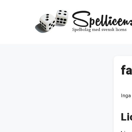
Hoppa
till
innehåll
f
Inga
Li