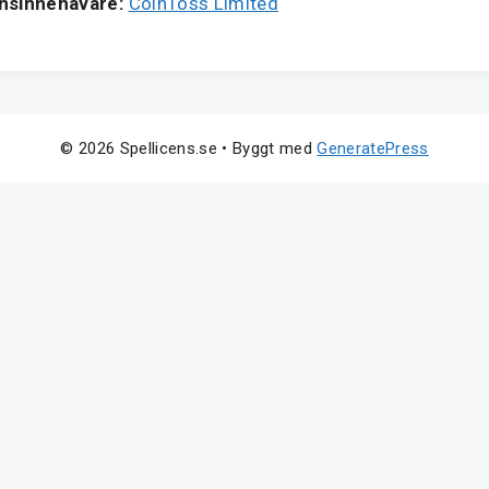
nsinnehavare:
CoinToss Limited
© 2026 Spellicens.se
• Byggt med
GeneratePress