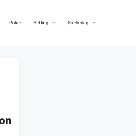
Poker
Betting
Spelbolag
ion