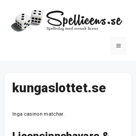
Hoppa
till
innehåll
Meny
kungaslottet.se
Inga casinon matchar.