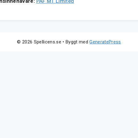
nsinnehavare:
PAF MT Limited
© 2026 Spellicens.se
• Byggt med
GeneratePress