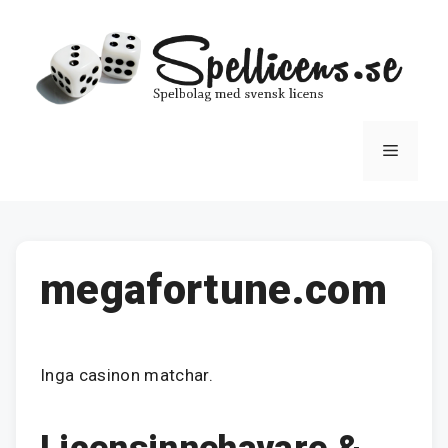
Hoppa
till
innehåll
Meny
megafortune.com
Inga casinon matchar.