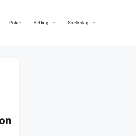
Poker
Betting
Spelbolag
ion