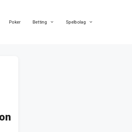
Poker
Betting
Spelbolag
ion