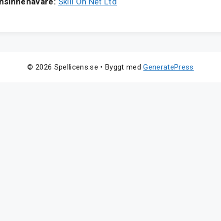
nsinnehavare:
Skill On Net Ltd
© 2026 Spellicens.se
• Byggt med
GeneratePress