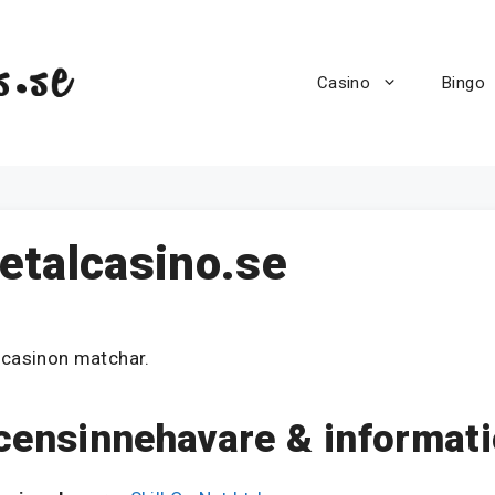
Casino
Bingo
etalcasino.se
 casinon matchar.
censinnehavare & informat