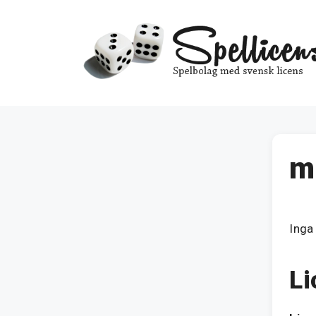
Hoppa
till
innehåll
m
Inga
Li