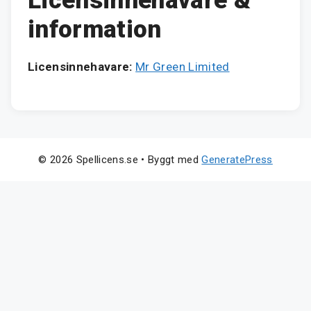
Licensinnehavare &
information
Licensinnehavare:
Mr Green Limited
© 2026 Spellicens.se
• Byggt med
GeneratePress