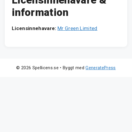
Licensinnehavare &
information
Licensinnehavare:
Mr Green Limited
© 2026 Spellicens.se
• Byggt med
GeneratePress