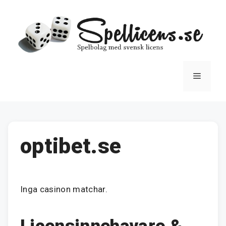
Hoppa
till
innehåll
Meny
optibet.se
Inga casinon matchar.