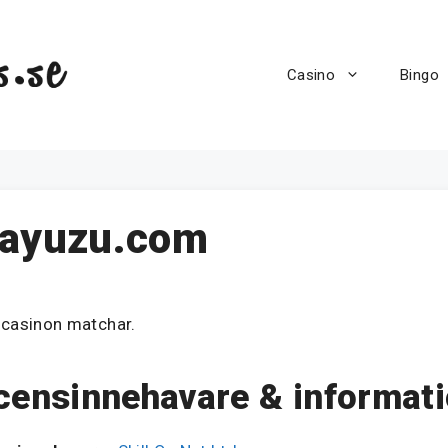
Casino
Bingo
layuzu.com
 casinon matchar.
censinnehavare & informat