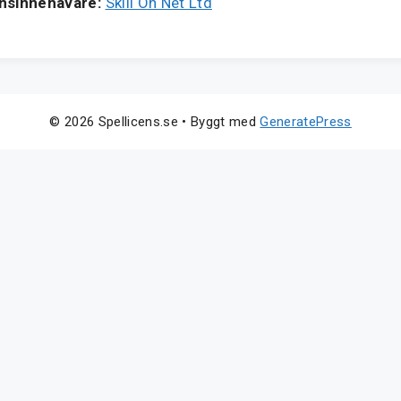
nsinnehavare:
Skill On Net Ltd
© 2026 Spellicens.se
• Byggt med
GeneratePress