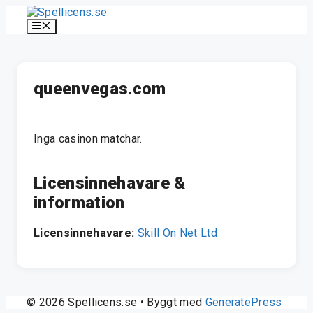
Hoppa
till
Meny
innehåll
queenvegas.com
Inga casinon matchar.
Licensinnehavare &
information
Licensinnehavare:
Skill On Net Ltd
© 2026 Spellicens.se
• Byggt med
GeneratePress