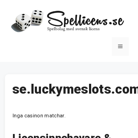
Hoppa
till
innehåll
Meny
se.luckymeslots.co
Inga casinon matchar.