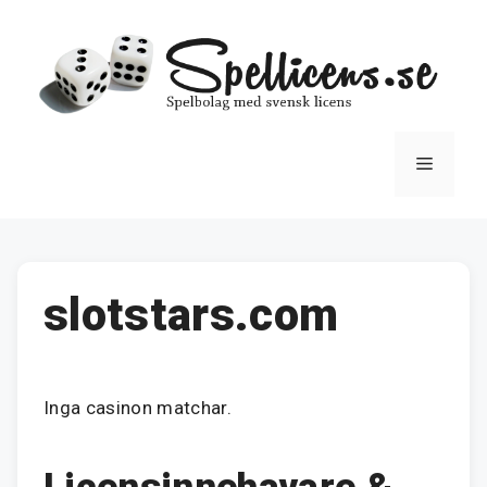
Hoppa
till
innehåll
Meny
slotstars.com
Inga casinon matchar.