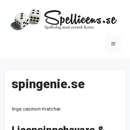
Hoppa
till
innehåll
Meny
spingenie.se
Inga casinon matchar.