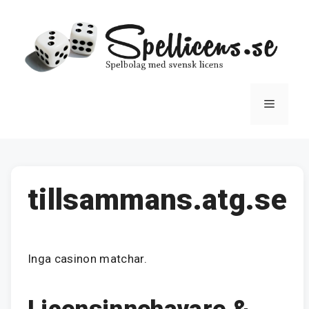
Hoppa
till
innehåll
Meny
tillsammans.atg.se
Inga casinon matchar.