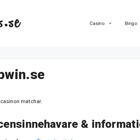
Casino
Bingo
ipwin.se
 casinon matchar.
censinnehavare & informat