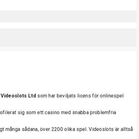
m
Videoslots Ltd
som har beviljats licens för onlinespel
profilerat sig som ett casino med snabba problemfria
gt många sådana, över 2200 olika spel. Videoslots är alltså