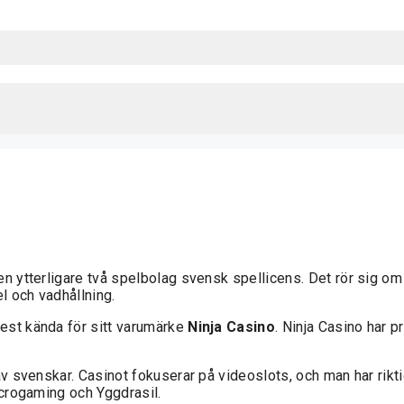
n ytterligare två spelbolag svensk spellicens. Det rör sig o
l och vadhållning.
est kända för sitt varumärke
Ninja Casino
. Ninja Casino har 
v svenskar. Casinot fokuserar på videoslots, och man har rikti
crogaming och Yggdrasil.