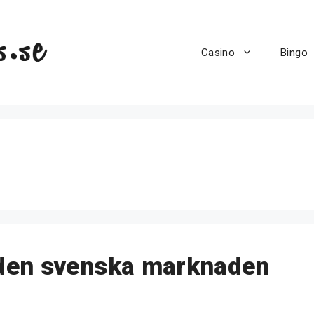
Casino
Bingo
 den svenska marknaden