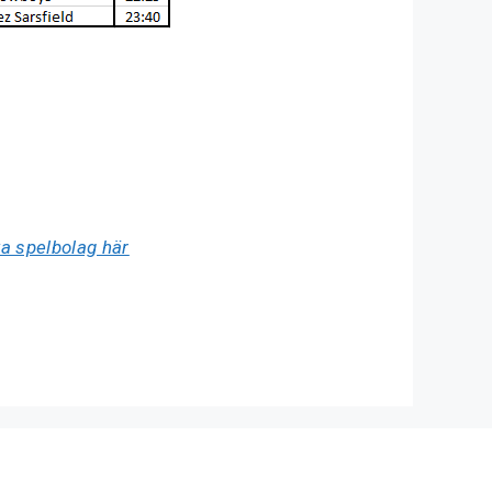
ka spelbolag här