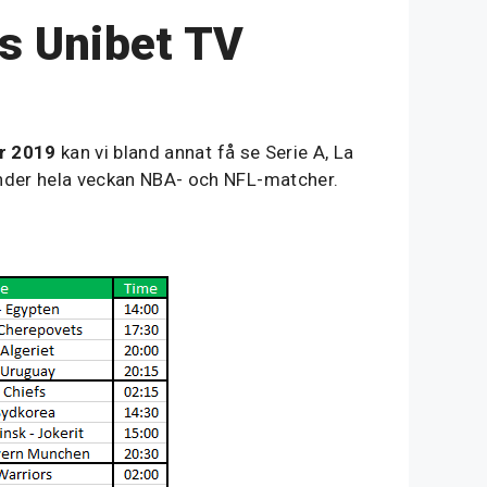
os Unibet TV
r 2019
kan vi bland annat få se Serie A, La
nder hela veckan NBA- och NFL-matcher.