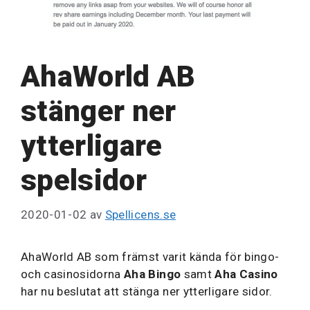
AhaWorld AB
stänger ner
ytterligare
spelsidor
2020-01-02
av
Spellicens.se
AhaWorld AB som främst varit kända för bingo-
och casinosidorna
Aha Bingo
samt
Aha Casino
har nu beslutat att stänga ner ytterligare sidor.