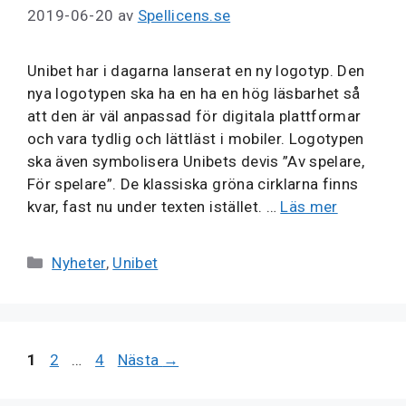
2019-06-20
av
Spellicens.se
Unibet har i dagarna lanserat en ny logotyp. Den
nya logotypen ska ha en ha en hög läsbarhet så
att den är väl anpassad för digitala plattformar
och vara tydlig och lättläst i mobiler. Logotypen
ska även symbolisera Unibets devis ”Av spelare,
För spelare”. De klassiska gröna cirklarna finns
kvar, fast nu under texten istället. …
Läs mer
Kategorier
Nyheter
,
Unibet
Sida
Sida
Sida
1
2
…
4
Nästa
→