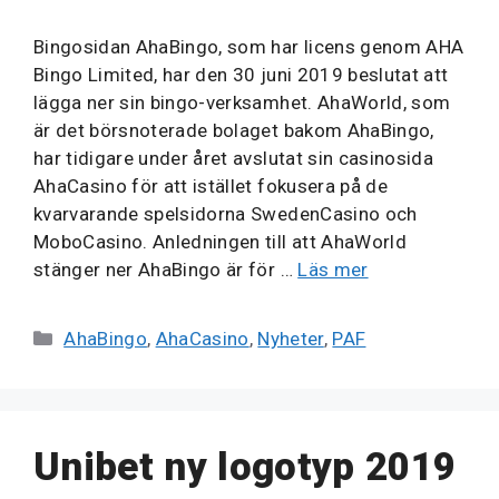
Bingosidan AhaBingo, som har licens genom AHA
Bingo Limited, har den 30 juni 2019 beslutat att
lägga ner sin bingo-verksamhet. AhaWorld, som
är det börsnoterade bolaget bakom AhaBingo,
har tidigare under året avslutat sin casinosida
AhaCasino för att istället fokusera på de
kvarvarande spelsidorna SwedenCasino och
MoboCasino. Anledningen till att AhaWorld
stänger ner AhaBingo är för …
Läs mer
Kategorier
AhaBingo
,
AhaCasino
,
Nyheter
,
PAF
Unibet ny logotyp 2019