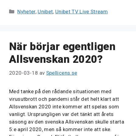
Kategorier
Nyheter
,
Unibet
,
Unibet TV Live Stream
När börjar egentligen
Allsvenskan 2020?
2020-03-18
av
Spellicens.se
Med tanke på den rådande situationen med
virusutbrott och pandemi står det helt klart att
Allsvenskan 2020 inte kommer att spelas som
vanligt. Ursprungligen var det tänkt att årets
säsong av den svenska Allsvenskan skulle starta
5:e april 2020, men så kommer inte att ske.