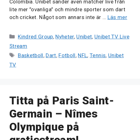
Colombia. Unibet sänder även matcher live från
lite mer ”ovanliga” och mindre sporter som dart
och cricket. Något som annars inte är …
Läs mer
Kategorier
Kindred Group
,
Nyheter
,
Unibet
,
Unibet TV Live
Stream
Etiketter
Basketboll
,
Dart
,
Fotboll
,
NFL
,
Tennis
,
Unibet
TV
Titta på Paris Saint-
Germain – Nîmes
Olympique på