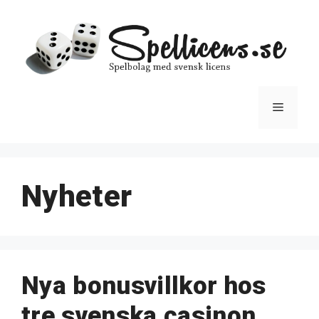
Hoppa
till
innehåll
Meny
Nyheter
Nya bonusvillkor hos
tre svenska casinon