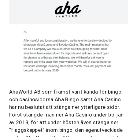
AhaWorld AB som främst varit kända för bingo-
och casinosidorna Aha Bingo samt Aha Casino
har nu beslutat att stänga ner ytterligare sidor.
Först stängde man ner Aha Casino under början
av 2019, för att under hösten även stänga ner
”flaggskeppet” inom bingo, den egenutvecklade