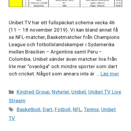
Unibet TV har ett fullspäckat schema vecka 46
(11 – 18 november 2019). Vi kan bland annat få
se NFL-matcher, Basketmatcher från Champions
League och fotbollslandskamper i Sydamerika
mellan Brasilien – Argentina samt Peru –
Colombia. Unibet sänder även matcher live från
lite mer ”ovanliga” och mindre sporter som dart
och cricket. Något som annars inte är …
Läs mer
Kategorier
Kindred Group
,
Nyheter
,
Unibet
,
Unibet TV Live
Stream
Etiketter
Basketboll
,
Dart
,
Fotboll
,
NFL
,
Tennis
,
Unibet
TV