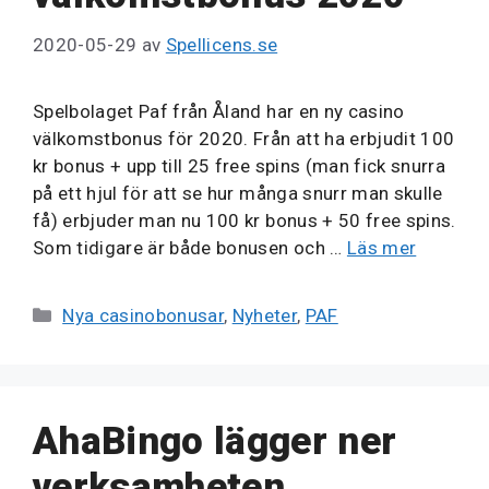
2020-05-29
av
Spellicens.se
Spelbolaget Paf från Åland har en ny casino
välkomstbonus för 2020. Från att ha erbjudit 100
kr bonus + upp till 25 free spins (man fick snurra
på ett hjul för att se hur många snurr man skulle
få) erbjuder man nu 100 kr bonus + 50 free spins.
Som tidigare är både bonusen och …
Läs mer
Kategorier
Nya casinobonusar
,
Nyheter
,
PAF
AhaBingo lägger ner
verksamheten