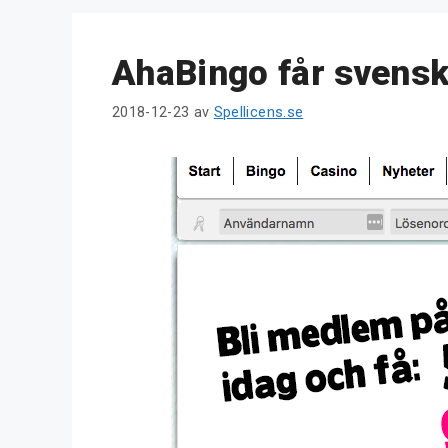
AhaBingo får svensk
2018-12-23
av
Spellicens.se