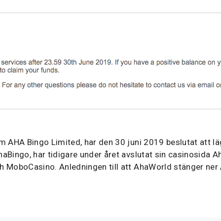
 AHA Bingo Limited, har den 30 juni 2019 beslutat att l
ingo, har tidigare under året avslutat sin casinosida Aha
 MoboCasino. Anledningen till att AhaWorld stänger ner