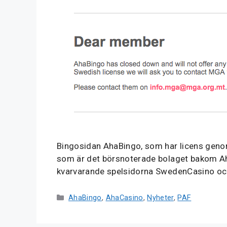
Bingosidan AhaBingo, som har licens genom
som är det börsnoterade bolaget bakom AhaB
kvarvarande spelsidorna SwedenCasino och
Kategorier
AhaBingo
,
AhaCasino
,
Nyheter
,
PAF