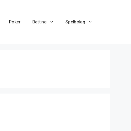
Poker
Betting
Spelbolag