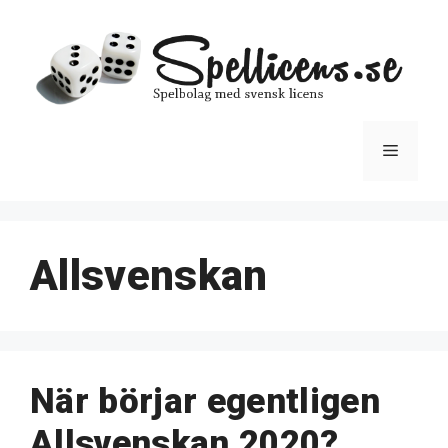
Hoppa
till
innehåll
Meny
Allsvenskan
När börjar egentligen
Allsvenskan 2020?