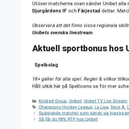
Utöver matcherna ovan sänder Unibet alla
Djurgårdens IF
och
Färjestad
deltar. Matc
Observera att det finns vissa regionala skill
Unibets svenska livestream
.
Aktuell sportbonus hos 
Spelbolag
18+ gäller för alla spel. Regler & villkor til
Håll utkik här på Spellicens.se för mer s
Kategorier
Kindred Group
,
Unibet
,
Unibet TV Live Stream
Etiketter
Champions Hockey League
,
La Liga
,
Serie A
,
Spännande matcher som sänds via livestream
Så får du 98% RTP hos Unibet