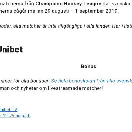
 matcherna från
Champions Hockey League
där svenska
herna pågår mellan 29 augusti – 1 september 2019.
nader, alla matcher är inte tillgängliga i alla länder. Här i 
Unibet
Bonus
lkommer för alla bonusar.
Se hela bonuslistan från alla svens
cheman och nyheter om livestreamade matcher!
Unibet TV
 19-25 augusti