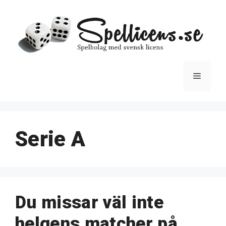
Hoppa
till
innehåll
Meny
Serie A
Du missar väl inte
helgens matcher på