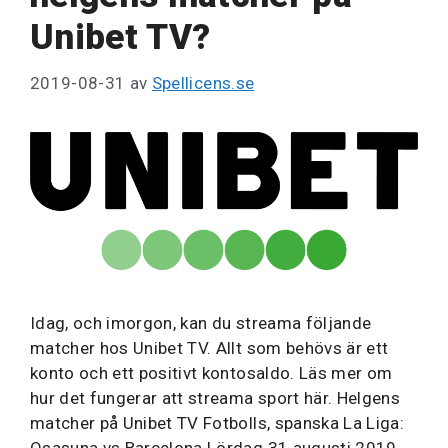
Unibet TV?
2019-08-31
av
Spellicens.se
Idag, och imorgon, kan du streama följande
matcher hos Unibet TV. Allt som behövs är ett
konto och ett positivt kontosaldo. Läs mer om
hur det fungerar att streama sport här. Helgens
matcher på Unibet TV Fotbolls, spanska La Liga:
Osasuna vs Barcelona Lördag 31 augusti 2019