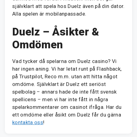
självklart att spela hos Duelz även på din dator.
Alla spelen är mobilanpassade.
Duelz – Åsikter &
Omdömen
Vad tycker då spelarna om Duelz casino? Vi
har ingen aning. Vi har letat runt på Flashback,
på Trustpilot, Reco m.m. utan att hitta något
omdöme. Självklart är Duelz ett seriöst
spelbolag – annars hade de inte fått svensk
spellicens – men vi har inte fått in några
spelarkommentarer om casinot ifråga. Har du
ett omdöme eller åsikt om Duelz får du gärna
kontakta oss
!