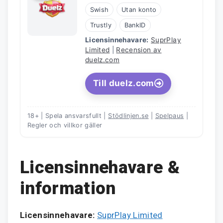
Swish
Utan konto
Trustly
BankID
Licensinnehavare:
SuprPlay
Limited
|
Recension av
duelz.com
Till duelz.com
18+ | Spela ansvarsfullt |
Stödlinjen.se
|
Spelpaus
|
Regler och villkor gäller
Licensinnehavare &
information
Licensinnehavare:
SuprPlay Limited