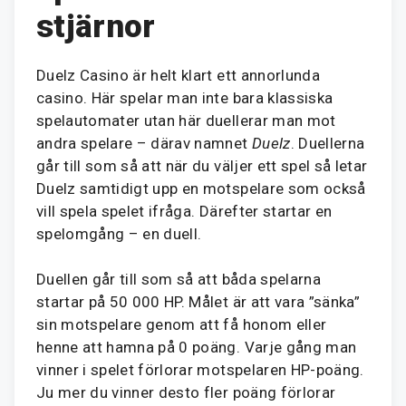
stjärnor
Duelz Casino är helt klart ett annorlunda
casino. Här spelar man inte bara klassiska
spelautomater utan här duellerar man mot
andra spelare – därav namnet
Duelz
. Duellerna
går till som så att när du väljer ett spel så letar
Duelz samtidigt upp en motspelare som också
vill spela spelet ifråga. Därefter startar en
spelomgång – en duell.
Duellen går till som så att båda spelarna
startar på 50 000 HP. Målet är att vara ”sänka”
sin motspelare genom att få honom eller
henne att hamna på 0 poäng. Varje gång man
vinner i spelet förlorar motspelaren HP-poäng.
Ju mer du vinner desto fler poäng förlorar