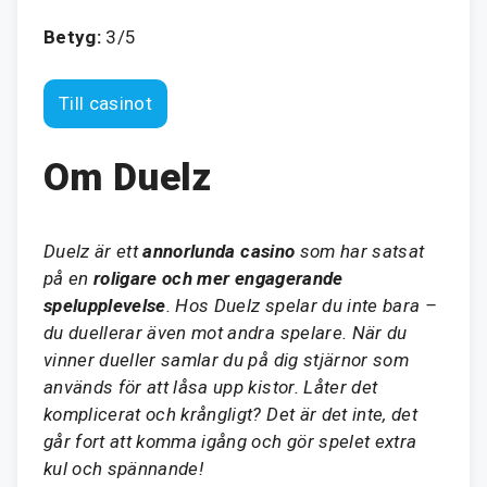
Betyg:
3/5
Till casinot
Om Duelz
Duelz är ett
annorlunda casino
som har satsat
på en
roligare och mer engagerande
spelupplevelse
. Hos Duelz spelar du inte bara –
du duellerar även mot andra spelare. När du
vinner dueller samlar du på dig stjärnor som
används för att låsa upp kistor. Låter det
komplicerat och krångligt? Det är det inte, det
går fort att komma igång och gör spelet extra
kul och spännande!