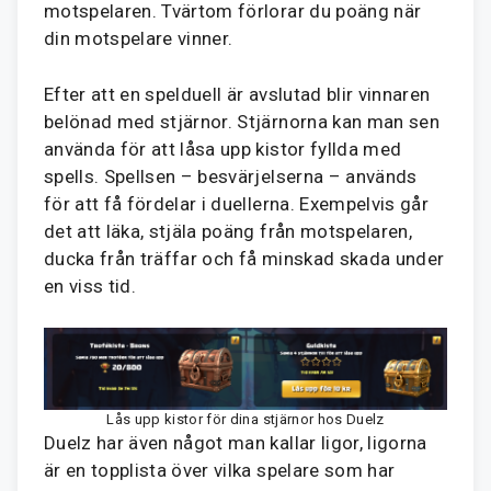
motspelaren. Tvärtom förlorar du poäng när
din motspelare vinner.
Efter att en spelduell är avslutad blir vinnaren
belönad med stjärnor. Stjärnorna kan man sen
använda för att låsa upp kistor fyllda med
spells. Spellsen – besvärjelserna – används
för att få fördelar i duellerna. Exempelvis går
det att läka, stjäla poäng från motspelaren,
ducka från träffar och få minskad skada under
en viss tid.
Lås upp kistor för dina stjärnor hos Duelz
Duelz har även något man kallar ligor, ligorna
är en topplista över vilka spelare som har