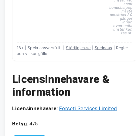
insättning
samt
bonusbelopp
måste
omsättas 30
gånger
innan
eventuella
vinster kan
tas ut.
18+ | Spela ansvarsfullt |
Stödlinjen.se
|
Spelpaus
| Regler
och villkor gäller
Licensinnehavare &
information
Licensinnehavare:
Forseti Services Limited
Betyg:
4/5