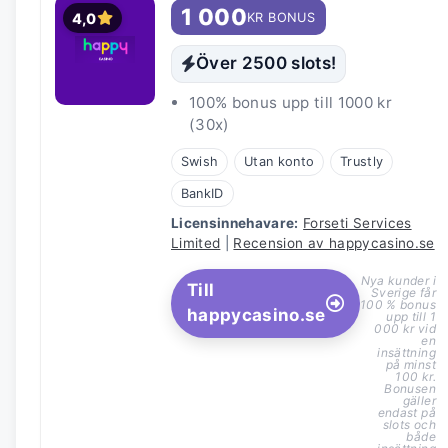
1 000
KR BONUS
4,0
Över 2500 slots!
100% bonus upp till 1000 kr
(30x)
Swish
Utan konto
Trustly
BankID
Licensinnehavare:
Forseti Services
Limited
|
Recension av happycasino.se
Nya kunder i
Till
Sverige får
100 % bonus
happycasino.se
upp till 1
000 kr vid
en
insättning
på minst
100 kr.
Bonusen
gäller
endast på
slots och
både