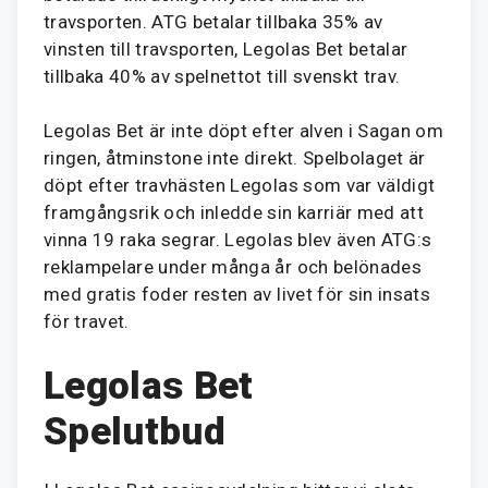
travsporten. ATG betalar tillbaka 35% av
vinsten till travsporten, Legolas Bet betalar
tillbaka 40% av spelnettot till svenskt trav.
Legolas Bet är inte döpt efter alven i Sagan om
ringen, åtminstone inte direkt. Spelbolaget är
döpt efter travhästen Legolas som var väldigt
framgångsrik och inledde sin karriär med att
vinna 19 raka segrar. Legolas blev även ATG:s
reklampelare under många år och belönades
med gratis foder resten av livet för sin insats
för travet.
Legolas Bet
Spelutbud