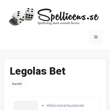
Hoppa
till
innehåll
Meny
Legolas Bet
BankID
Välkomsterbjudande