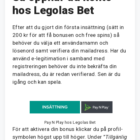
hos Legolas Bet
Efter att du gjort din första insättning (sätt in
200 kr för att få bonusen och free spins) så
behöver du välja ett användarnamn och
lösenord samt verifiera din mailadress. Har du
använd e-legitimation i samband med
registreringen behöver du inte bekräfta din
mailadress, du är redan verifierad. Sen är du
igång och kan spela.
Pay N Play hos Legolas Bet
För att aktivera din bonus klickar du på profil-
symbolen högst upp till höger. Under ”
Tillgänlig