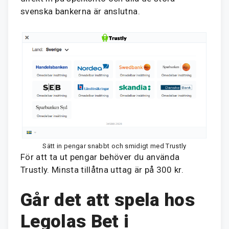
svenska bankerna är anslutna.
Sätt in pengar snabbt och smidigt med Trustly
För att ta ut pengar behöver du använda
Trustly. Minsta tillåtna uttag är på 300 kr.
Går det att spela hos
Legolas Bet i