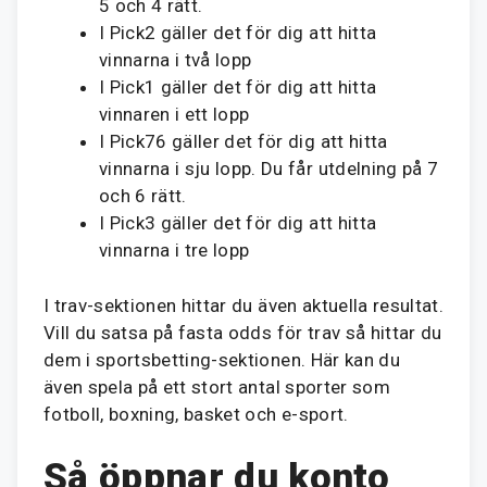
5 och 4 rätt.
I Pick2 gäller det för dig att hitta
vinnarna i två lopp
I Pick1 gäller det för dig att hitta
vinnaren i ett lopp
I Pick76 gäller det för dig att hitta
vinnarna i sju lopp. Du får utdelning på 7
och 6 rätt.
I Pick3 gäller det för dig att hitta
vinnarna i tre lopp
I trav-sektionen hittar du även aktuella resultat.
Vill du satsa på fasta odds för trav så hittar du
dem i sportsbetting-sektionen. Här kan du
även spela på ett stort antal sporter som
fotboll, boxning, basket och e-sport.
Så öppnar du konto