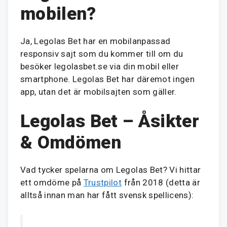
mobilen?
Ja, Legolas Bet har en mobilanpassad
responsiv sajt som du kommer till om du
besöker legolasbet.se via din mobil eller
smartphone. Legolas Bet har däremot ingen
app, utan det är mobilsajten som gäller.
Legolas Bet – Åsikter
& Omdömen
Vad tycker spelarna om Legolas Bet? Vi hittar
ett omdöme på
Trustpilot
från 2018 (detta är
alltså innan man har fått svensk spellicens):