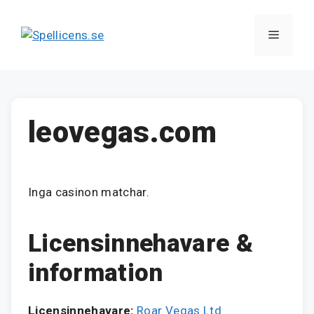
Hoppa
till
Meny
innehåll
leovegas.com
Inga casinon matchar.
Licensinnehavare &
information
Licensinnehavare:
Roar Vegas Ltd