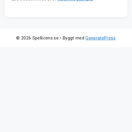
© 2026 Spellicens.se
• Byggt med
GeneratePress