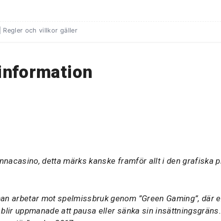
 Regler och villkor gäller
information
nnacasino, detta märks kanske framför allt i den grafiska p
an arbetar mot spelmissbruk genom ”Green Gaming”, där 
blir uppmanade att pausa eller sänka sin insättningsgräns.