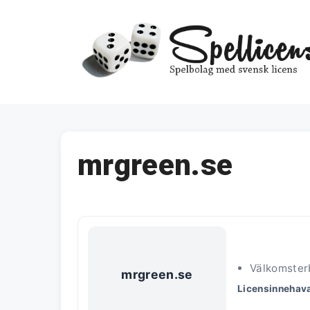
Hoppa
till
innehåll
mrgreen.se
Välkomster
mrgreen.se
Licensinnehav