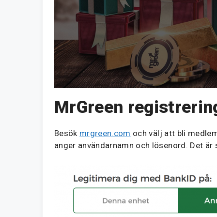
MrGreen registrerin
Besök
mrgreen.com
och välj att bli medlem
anger användarnamn och lösenord. Det är sna