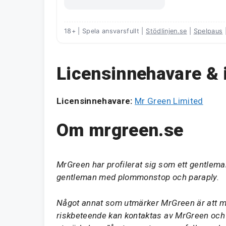
18+ | Spela ansvarsfullt |
Stödlinjen.se
|
Spelpaus
|
Licensinnehavare & 
Licensinnehavare:
Mr Green Limited
Om mrgreen.se
MrGreen har profilerat sig som ett gentlema
gentleman med plommonstop och paraply.
Något annat som utmärker MrGreen är att m
riskbeteende kan kontaktas av MrGreen och 