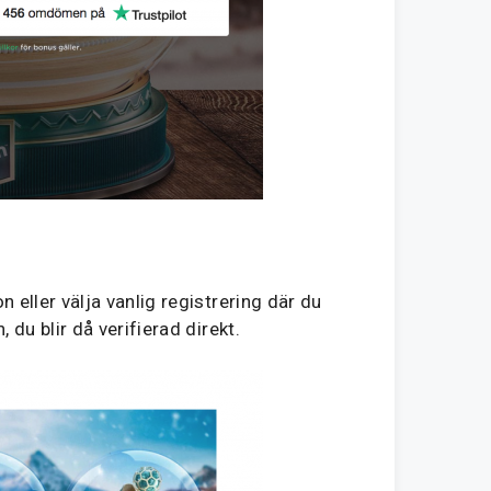
eller välja vanlig registrering där du
du blir då verifierad direkt.