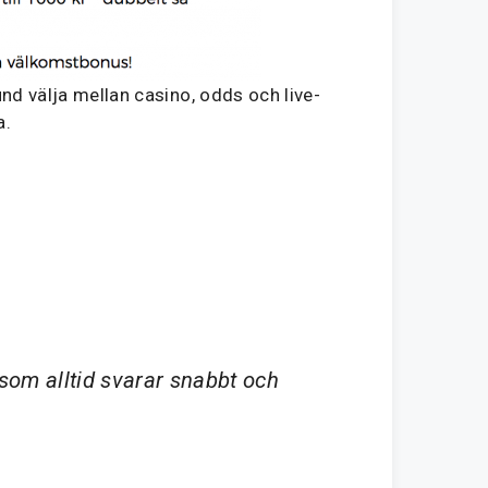
und välja mellan casino, odds och live-
a.
 som alltid svarar snabbt och