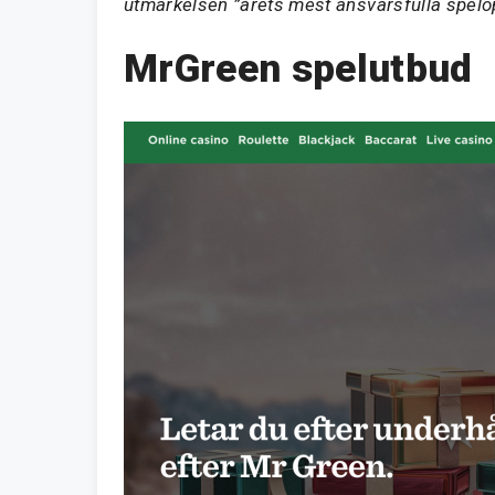
utmärkelsen ”årets mest ansvarsfulla spelo
MrGreen spelutbud