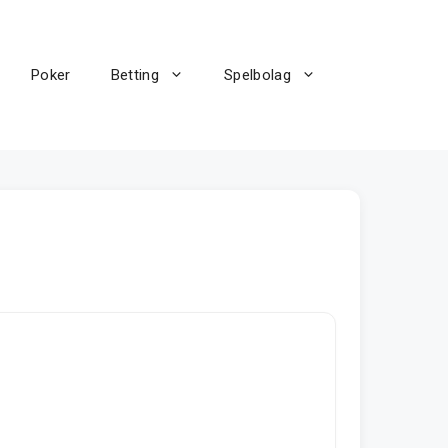
Poker
Betting
Spelbolag