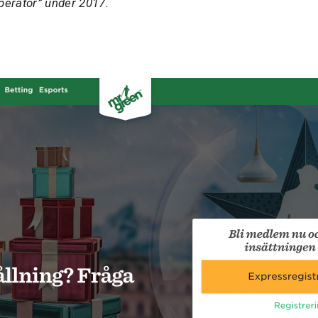
peratör” under 2017.