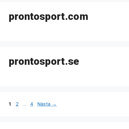
prontosport.com
prontosport.se
Sida
Sida
Sida
1
2
…
4
Nästa
→