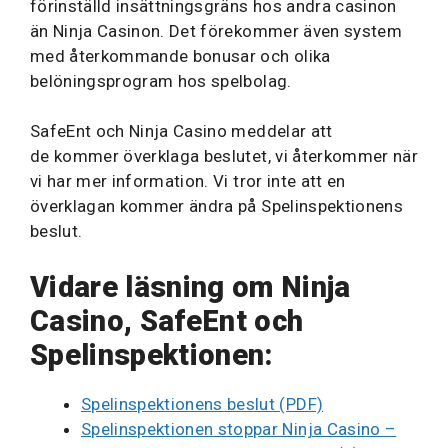
förinställd insättningsgräns hos andra casinon
än Ninja Casinon. Det förekommer även system
med återkommande bonusar och olika
belöningsprogram hos spelbolag.
SafeEnt och Ninja Casino meddelar att
de kommer överklaga beslutet, vi återkommer när
vi har mer information. Vi tror inte att en
överklagan kommer ändra på Spelinspektionens
beslut.
Vidare läsning om Ninja
Casino, SafeEnt och
Spelinspektionen:
Spelinspektionens beslut (PDF)
Spelinspektionen stoppar Ninja Casino –