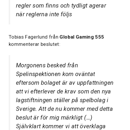
regler som finns och tydligt agerar
när reglerna inte följs
Tobias Fagerlund från
Global Gaming 555
kommenterar beslutet:
Morgonens besked från
Spelinspektionen kom oväntat
eftersom bolaget är av uppfattningen
att vi efterlever de krav som den nya
lagstiftningen ställer på spelbolag i
Sverige. Att de nu kommer med detta
beslut är för mig märkligt (…)
Självklart kommer vi att överklaga