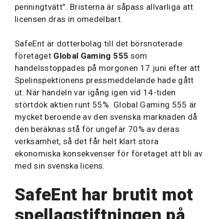
penningtvätt”. Bristerna är såpass allvarliga att
licensen dras in omedelbart.
SafeEnt är dotterbolag till det börsnoterade
företaget
Global Gaming 555
som
handelsstoppades på morgonen 17 juni efter att
Spelinspektionens pressmeddelande hade gått
ut. När handeln var igång igen vid 14-tiden
störtdök aktien runt 55%. Global Gaming 555 är
mycket beroende av den svenska marknaden då
den beräknas stå för ungefär 70% av deras
verksamhet, så det får helt klart stora
ekonomiska konsekvenser för företaget att bli av
med sin svenska licens.
SafeEnt har brutit mot
spellagstiftningen på