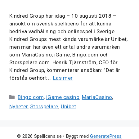
Kindred Group har idag – 10 augusti 2018 –
ansökt om svensk spellicens för att kunna
bedriva vadhållning och onlinespel i Sverige.
Kindred Groups mest kända varumärke är Unibet,
men man har även ett antal andra varumärken
som MariaCasino, iGame, Bingo.com och
Storspelare.com. Henrik Tjärnström, CEO för
Kindred Group, kommenterar ansökan: ”Det är
förstås oerhört …
Läs mer
Kategorier
Bingo.com
,
iGame casino
,
MariaCasino
,
Nyheter
,
Storspelare
,
Unibet
© 2026 Spellicens.se
• Byggt med
GeneratePress