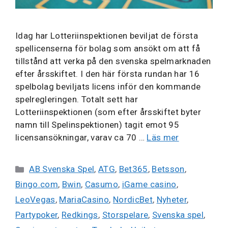
Idag har Lotteriinspektionen beviljat de första
spellicenserna för bolag som ansökt om att få
tillstånd att verka på den svenska spelmarknaden
efter årsskiftet. I den här första rundan har 16
spelbolag beviljats licens inför den kommande
spelregleringen. Totalt sett har
Lotteriinspektionen (som efter årsskiftet byter
namn till Spelinspektionen) tagit emot 95
licensansökningar, varav ca 70 …
Läs mer
Kategorier
AB Svenska Spel
,
ATG
,
Bet365
,
Betsson
,
Bingo.com
,
Bwin
,
Casumo
,
iGame casino
,
LeoVegas
,
MariaCasino
,
NordicBet
,
Nyheter
,
Partypoker
,
Redkings
,
Storspelare
,
Svenska spel
,