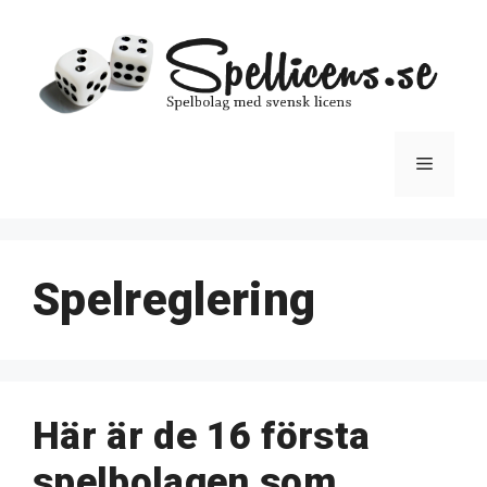
Hoppa
till
innehåll
Meny
Spelreglering
Här är de 16 första
spelbolagen som