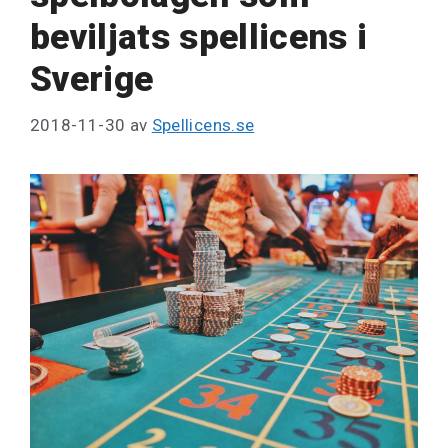
beviljats spellicens i
Sverige
2018-11-30
av
Spellicens.se