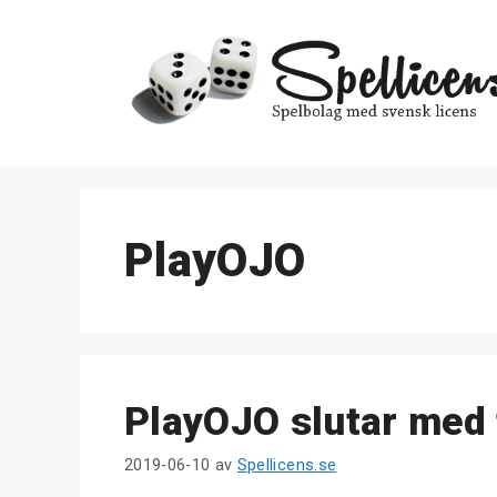
Hoppa
till
innehåll
PlayOJO
PlayOJO slutar med
2019-06-10
av
Spellicens.se